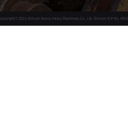
copyright © 2016 Sichuan Bonny Heavy Machinery Co., Ltd. Sichuan ICP No. 