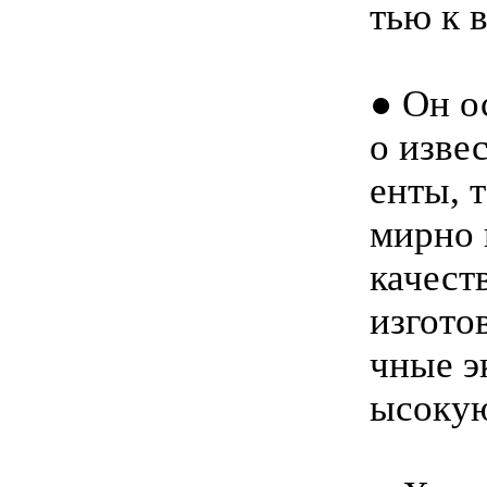
тью к 
●
Он о
о изве
енты, 
мирно 
качест
изгото
чные э
ысоку