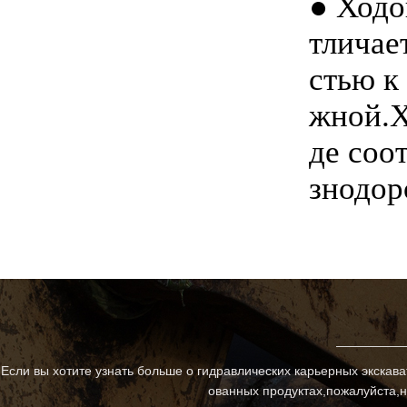
●
Ходов
тличае
стью к
жной.Х
де соо
знодор
Если вы хотите узнать больше о гидравлических карьерных экскав
ованных продуктах,пожалуйста,н