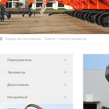
Текущее местоположение：
Главная >
Электро-экскаватор
Перегружатель
Экскаватор
Демонтажник
Несерийный