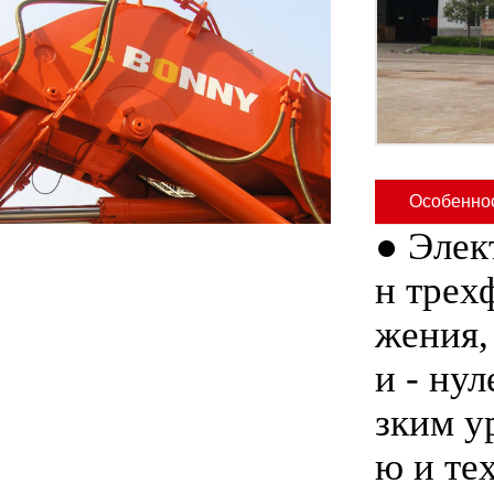
Особенно
●
Элек
н трех
жения,
и - ну
зким у
ю и те